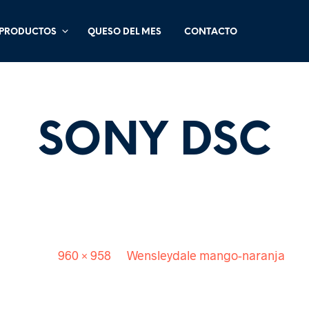
PRODUCTOS
QUESO DEL MES
CONTACTO
SONY DSC
Published
. Size:
960 × 958
in
Wensleydale mango-naranja