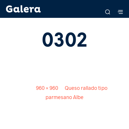
0302
Published
22 junio, 2015
. Size:
960 × 960
in
Queso rallado tipo
parmesano Albe
<
>