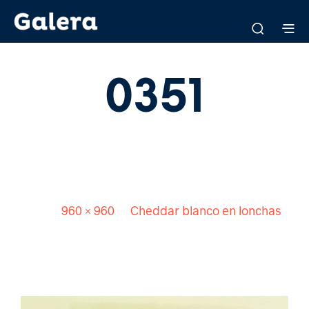
0351
Published
23 junio, 2015
. Size:
960 × 960
in
Cheddar blanco en lonchas
<
>