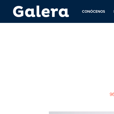
CONÓCENOS
23 junio, 2015
. Size:
9
<