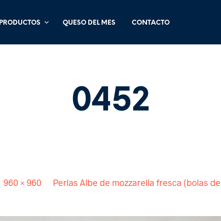
PRODUCTOS
QUESO DEL MES
CONTACTO
0452
Published
e:
960 × 960
in
Perlas Albe de mozzarella fresca (bolas de