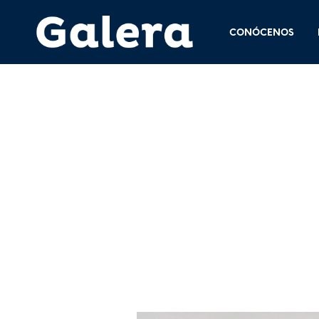
CONÓCENOS
26 junio, 2015
. Siz
<