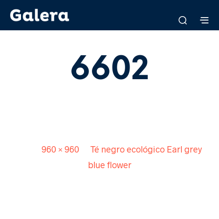
6602
Published
30 marzo, 2016
. Size:
960 × 960
in
Té negro ecológico Earl grey
blue flower
<
>