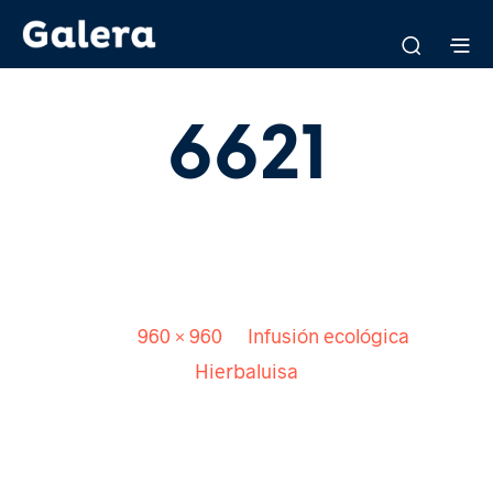
6621
Published
15 abril, 2016
. Size:
960 × 960
in
Infusión ecológica
Hierbaluisa
<
>