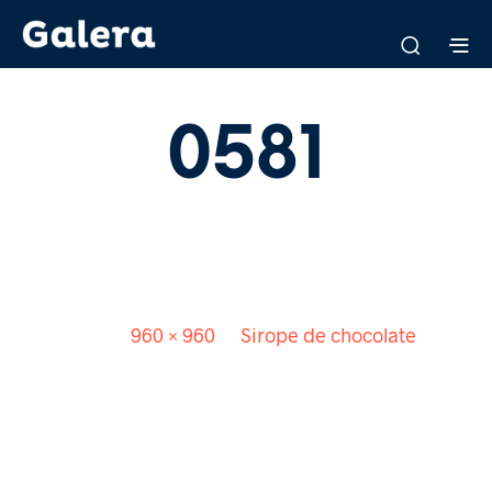
0581
Published
2 julio, 2018
. Size:
960 × 960
in
Sirope de chocolate
<
>