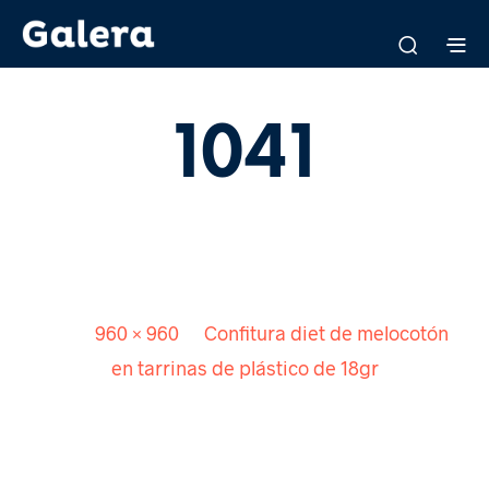
1041
Published
9 julio, 2018
. Size:
960 × 960
in
Confitura diet de melocotón
en tarrinas de plástico de 18gr
<
>