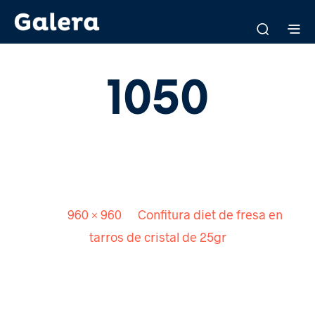
1050
Published
9 julio, 2018
. Size:
960 × 960
in
Confitura diet de fresa en
tarros de cristal de 25gr
<
>