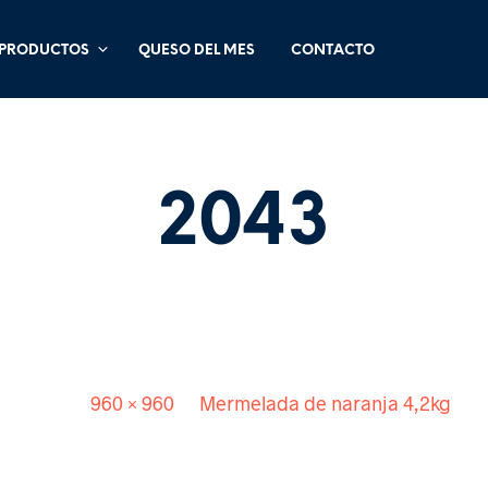
PRODUCTOS
QUESO DEL MES
CONTACTO
2043
Published
. Size:
960 × 960
in
Mermelada de naranja 4,2kg