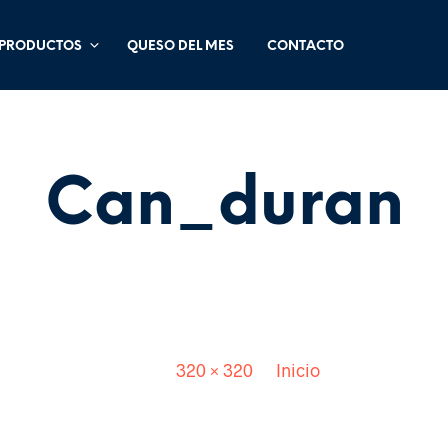
PRODUCTOS
QUESO DEL MES
CONTACTO
Can_duran
Published
. Size:
320 × 320
in
Inicio