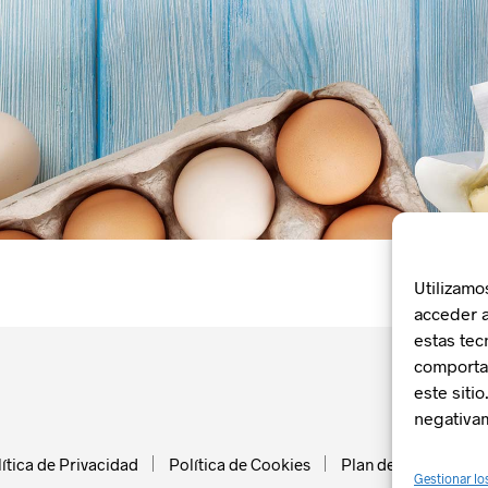
Utilizamo
acceder a
estas tec
comportam
este siti
negativam
ítica de Privacidad
Política de Cookies
Plan de Recuperació
Gestionar lo