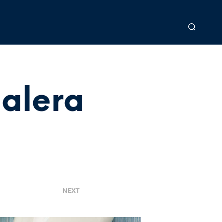
alera
>
NEXT