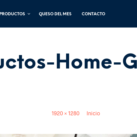
PRODUCTOS
QUESO DEL MES
CONTACTO
uctos-Home-G
Published
. Size:
1920 × 1280
in
Inicio