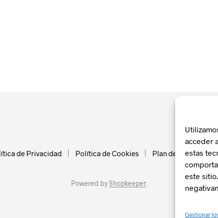
Utilizamo
acceder a
estas tec
ítica de Privacidad
Política de Cookies
Plan de Recuperació
comportam
este siti
Powered by
Shopkeeper
.
negativam
Gestionar lo