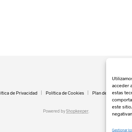
Utilizamo
acceder a
estas tec
ítica de Privacidad
Política de Cookies
Plan de Recuperació
comportam
este siti
Powered by
Shopkeeper
.
negativam
Gestionar lo