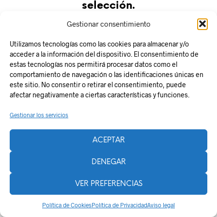
selección.
Gestionar consentimiento
Utilizamos tecnologías como las cookies para almacenar y/o
acceder a la información del dispositivo. El consentimiento de
estas tecnologías nos permitirá procesar datos como el
comportamiento de navegación o las identificaciones únicas en
este sitio. No consentir o retirar el consentimiento, puede
Responsabilidad Social
afectar negativamente a ciertas características y funciones.
Aviso legal
Gestionar los servicios
Política de Privacidad
Política de Cookies
ACEPTAR
Plan de Recuperación, Transformación y Resiliencia
La Zentral
DENEGAR
VER PREFERENCIAS
Powered by
Shopkeeper
.
Política de Cookies
Política de Privacidad
Aviso legal