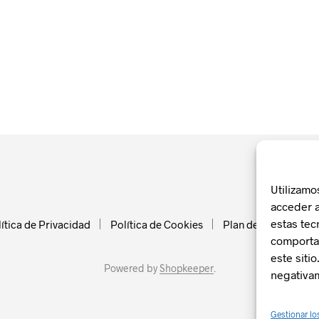
Utilizamo
acceder a
estas tec
ítica de Privacidad
Política de Cookies
Plan de Recuperació
comportam
este siti
Powered by
Shopkeeper
.
negativam
Gestionar lo