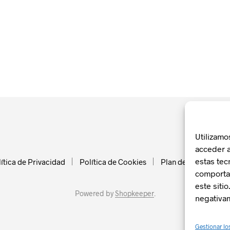
Utilizamo
acceder a
estas tec
ítica de Privacidad
Política de Cookies
Plan de Recuperació
comportam
este siti
Powered by
Shopkeeper
.
negativam
Gestionar lo