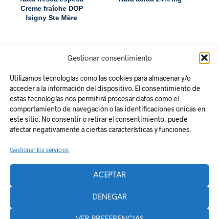
Creme fraîche DOP
Isigny Ste Mère
Gestionar consentimiento
Utilizamos tecnologías como las cookies para almacenar y/o
acceder a la información del dispositivo. El consentimiento de
estas tecnologías nos permitirá procesar datos como el
comportamiento de navegación o las identificaciones únicas en
este sitio. No consentir o retirar el consentimiento, puede
Responsabilidad Social
afectar negativamente a ciertas características y funciones.
Aviso legal
Gestionar los servicios
Política de Privacidad
Política de Cookies
ACEPTAR
Plan de Recuperación, Transformación y Resiliencia
La Zentral
DENEGAR