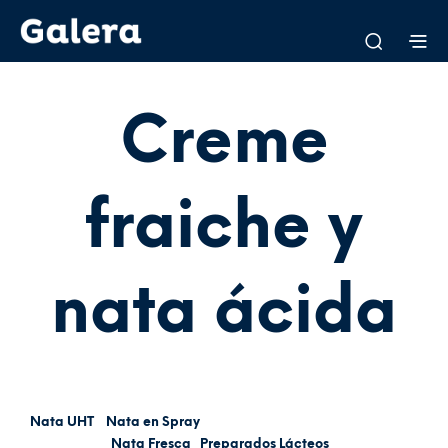
Creme
fraiche y
nata ácida
Nata UHT
Nata en Spray
Nata Fresca
Preparados Lácteos