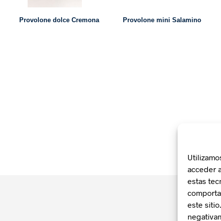
Provolone dolce Cremona
Provolone mini Salamino
Utilizamo
acceder a
estas tec
comportam
este siti
negativam