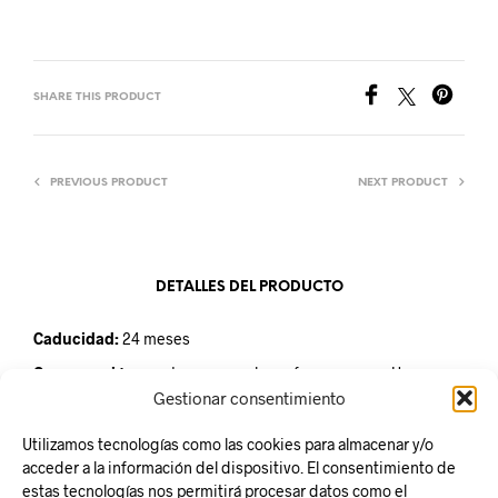
SHARE THIS PRODUCT
PREVIOUS PRODUCT
NEXT PRODUCT
DETALLES DEL PRODUCTO
Caducidad:
24 meses
Conservación:
mantener en un lugar fresco y seco. Una vez
abierto conservar refrigerado
Gestionar consentimiento
Unidad de venta:
Caja de 48 unidades
Utilizamos tecnologías como las cookies para almacenar y/o
acceder a la información del dispositivo. El consentimiento de
estas tecnologías nos permitirá procesar datos como el