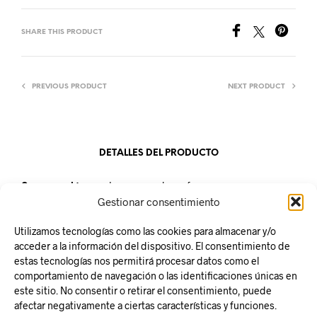
SHARE THIS PRODUCT
PREVIOUS PRODUCT
NEXT PRODUCT
DETALLES DEL PRODUCTO
Conservación:
mantener en un lugar fresco y seco a una
temperatura de 18ºC. Proteger de la humedad
Gestionar consentimiento
Unidad de venta:
bolsa de 1kg
Utilizamos tecnologías como las cookies para almacenar y/o
acceder a la información del dispositivo. El consentimiento de
estas tecnologías nos permitirá procesar datos como el
comportamiento de navegación o las identificaciones únicas en
este sitio. No consentir o retirar el consentimiento, puede
Responsabilidad Social
afectar negativamente a ciertas características y funciones.