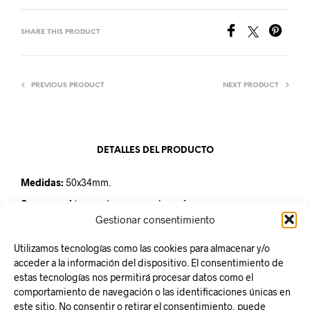
SHARE THIS PRODUCT
PREVIOUS PRODUCT
NEXT PRODUCT
DETALLES DEL PRODUCTO
Medidas:
50x34mm.
Conservación:
mantener en un lugar fresco y seco a una
temperatura de 18ºC. Proteger de la humedad.
Gestionar consentimiento
Unidad de venta:
Estuche de 290 unidades.
Utilizamos tecnologías como las cookies para almacenar y/o
acceder a la información del dispositivo. El consentimiento de
estas tecnologías nos permitirá procesar datos como el
comportamiento de navegación o las identificaciones únicas en
este sitio. No consentir o retirar el consentimiento, puede