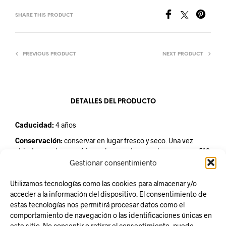
SHARE THIS PRODUCT
PREVIOUS PRODUCT
NEXT PRODUCT
DETALLES DEL PRODUCTO
Caducidad:
4 años
Conservación:
conservar en lugar fresco y seco. Una vez
abierto, mantener refrigerado a una temperatura menor a 5ºC
y consumir en los próximos 10 días.
Gestionar consentimiento
Unidad de venta:
tarro de cristal de 280gr
Utilizamos tecnologías como las cookies para almacenar y/o
acceder a la información del dispositivo. El consentimiento de
estas tecnologías nos permitirá procesar datos como el
comportamiento de navegación o las identificaciones únicas en
este sitio. No consentir o retirar el consentimiento, puede