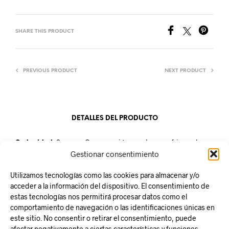
SHARE THIS PRODUCT
PREVIOUS PRODUCT
NEXT PRODUCT
DETALLES DEL PRODUCTO
Caducidad:
2 meses Conservación: mantener refrigerado a
una temperatura entre 0º y 5ºC
Gestionar consentimiento
Unidad de venta:
pieza de 2,4kg aproximadamente
Utilizamos tecnologías como las cookies para almacenar y/o
acceder a la información del dispositivo. El consentimiento de
estas tecnologías nos permitirá procesar datos como el
comportamiento de navegación o las identificaciones únicas en
este sitio. No consentir o retirar el consentimiento, puede
Responsabilidad Social
afectar negativamente a ciertas características y funciones.