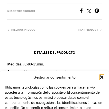
SHARE THIS PRODUCT
PREVIOUS PRODUCT
NEXT PRODUCT
DETALLES DEL PRODUCTO
Medidas:
70x80x25mm.
Conservación:
mantener en un lugar fresco y seco a una
temperatura de 18ºC. Proteger de la humedad.
Gestionar consentimiento
Unidad de venta:
Estuche de 126 unidades.
Utilizamos tecnologías como las cookies para almacenar y/o
acceder a la información del dispositivo. El consentimiento de
estas tecnologías nos permitirá procesar datos como el
comportamiento de navegación o las identificaciones únicas en
este sitio. No consentir o retirar el consentimiento, puede