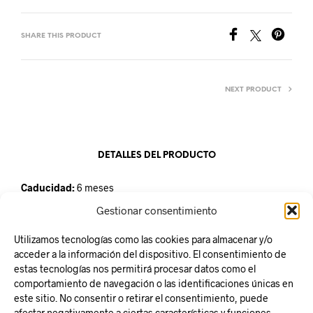
SHARE THIS PRODUCT
NEXT PRODUCT
DETALLES DEL PRODUCTO
Caducidad:
6 meses
Conservación:
mantener refrigerado entre 2º y 5ºC
Gestionar consentimiento
Unidad de venta:
Paquete de 10 porciones
Utilizamos tecnologías como las cookies para almacenar y/o
acceder a la información del dispositivo. El consentimiento de
estas tecnologías nos permitirá procesar datos como el
comportamiento de navegación o las identificaciones únicas en
este sitio. No consentir o retirar el consentimiento, puede
Responsabilidad Social
afectar negativamente a ciertas características y funciones.