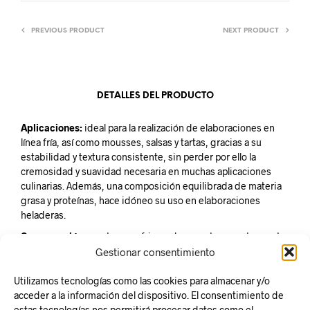
PREVIOUS PRODUCT
NEXT PRODUCT
DETALLES DEL PRODUCTO
Aplicaciones:
ideal para la realización de elaboraciones en
línea fría, así como mousses, salsas y tartas, gracias a su
estabilidad y textura consistente, sin perder por ello la
cremosidad y suavidad necesaria en muchas aplicaciones
culinarias. Además, una composición equilibrada de materia
grasa y proteínas, hace idóneo su uso en elaboraciones
heladeras.
Conservación:
mantener refrigerado a una temperatura entre
2º y 8ºC.
Gestionar consentimiento
Unidad de venta:
Cubo de 2kg.
Utilizamos tecnologías como las cookies para almacenar y/o
acceder a la información del dispositivo. El consentimiento de
estas tecnologías nos permitirá procesar datos como el