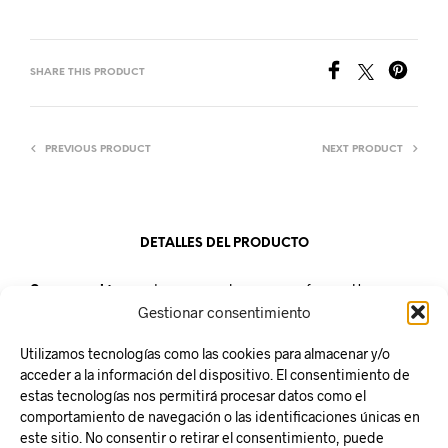
SHARE THIS PRODUCT
PREVIOUS PRODUCT
NEXT PRODUCT
DETALLES DEL PRODUCTO
Conservación:
mantener en un lugar seco y fresco. Una vez
abierto conservar refrigerado.
Gestionar consentimiento
Unidad de venta:
Caja de 6 unidades
Utilizamos tecnologías como las cookies para almacenar y/o
acceder a la información del dispositivo. El consentimiento de
estas tecnologías nos permitirá procesar datos como el
comportamiento de navegación o las identificaciones únicas en
este sitio. No consentir o retirar el consentimiento, puede