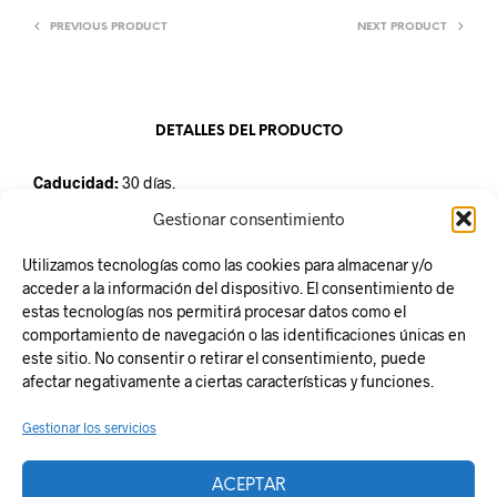
PREVIOUS PRODUCT
NEXT PRODUCT
DETALLES DEL PRODUCTO
Caducidad:
30 días.
Conservación:
mantener a una temperatura entre 2º y 6ºC.
Gestionar consentimiento
Unidad de venta
:
caja de 4 unidades de 500gr.
Utilizamos tecnologías como las cookies para almacenar y/o
acceder a la información del dispositivo. El consentimiento de
estas tecnologías nos permitirá procesar datos como el
comportamiento de navegación o las identificaciones únicas en
este sitio. No consentir o retirar el consentimiento, puede
Responsabilidad Social
afectar negativamente a ciertas características y funciones.
Aviso legal
Gestionar los servicios
Política de Privacidad
Política de Cookies
ACEPTAR