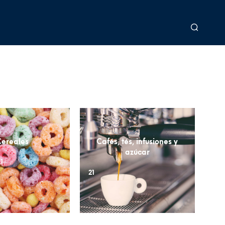
Cereales
Cafés, tés, infusiones y
azúcar
1
21