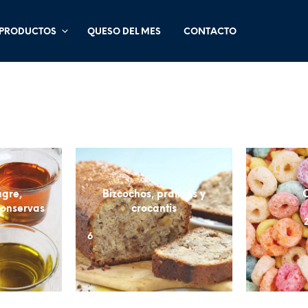
PRODUCTOS
QUESO DEL MES
CONTACTO
agre,
Bizcochos, pralinés y
conservas
crocantis
2
6