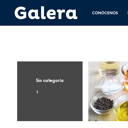
CONÓCENOS
Sin categoría
Aceite, vin
condimentos y 
1
19