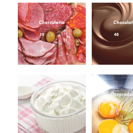
Charcutería
Chocolat
35
48
Nata
Ovoprodu
30
5