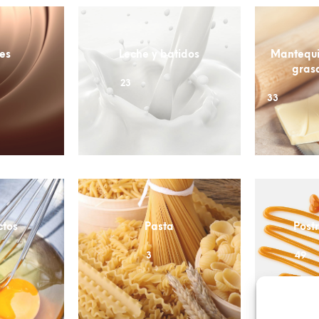
es
Leche y batidos
Mantequi
grasa
23
33
ctos
Pasta
Postr
3
49