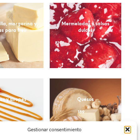
lla, margarina y
Mermeladas y salsas
s para freir
dulces
81
es y siropes
Quesos
189
Gestionar consentimiento