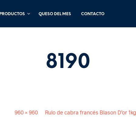
PRODUCTOS
QUESO DEL MES
CONTACTO
8190
Published
. Size:
960 × 960
in
Rulo de cabra francés Blason D’or 1k