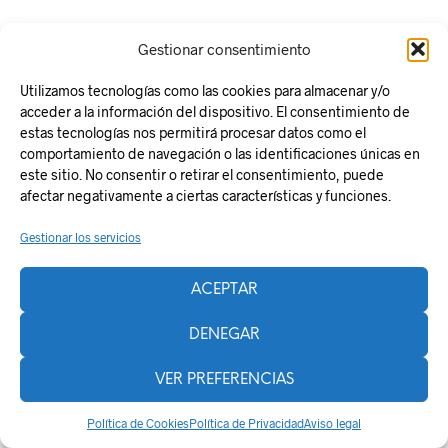
Gestionar consentimiento
Utilizamos tecnologías como las cookies para almacenar y/o
acceder a la información del dispositivo. El consentimiento de
estas tecnologías nos permitirá procesar datos como el
comportamiento de navegación o las identificaciones únicas en
Responsabilidad Social
este sitio. No consentir o retirar el consentimiento, puede
Aviso legal
afectar negativamente a ciertas características y funciones.
Política de Privacidad
Gestionar los servicios
Política de Cookies
Plan de Recuperación, Transformación y Resiliencia
ACEPTAR
La Zentral
DENEGAR
Powered by
Shopkeeper
.
VER PREFERENCIAS
Política de Cookies
Política de Privacidad
Aviso legal