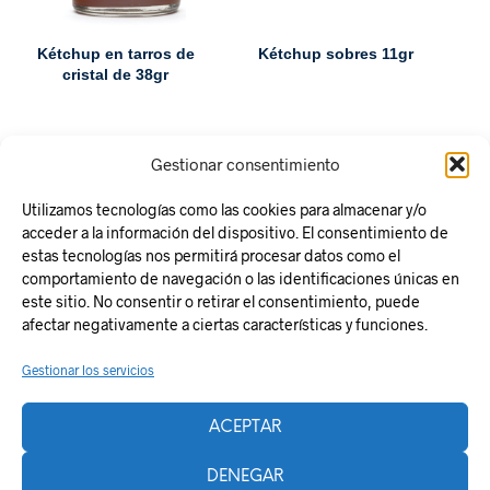
Kétchup en tarros de
Kétchup sobres 11gr
cristal de 38gr
Gestionar consentimiento
Utilizamos tecnologías como las cookies para almacenar y/o
acceder a la información del dispositivo. El consentimiento de
estas tecnologías nos permitirá procesar datos como el
comportamiento de navegación o las identificaciones únicas en
este sitio. No consentir o retirar el consentimiento, puede
Responsabilidad Social
afectar negativamente a ciertas características y funciones.
Aviso legal
Gestionar los servicios
Política de Privacidad
Política de Cookies
ACEPTAR
Plan de Recuperación, Transformación y Resiliencia
La Zentral
DENEGAR