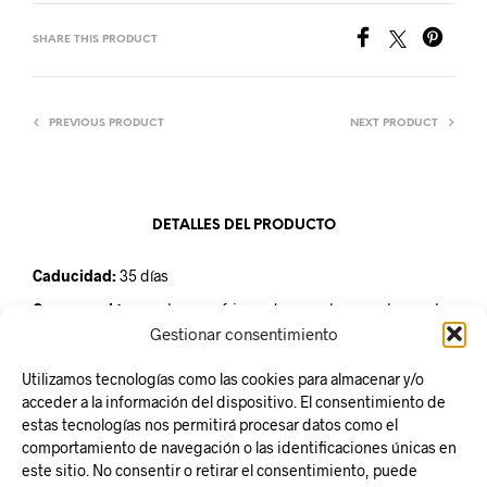
SHARE THIS PRODUCT
PREVIOUS PRODUCT
NEXT PRODUCT
DETALLES DEL PRODUCTO
Caducidad:
35 días
Conservación:
mantener refrigerado a una temperatura entre
2º y 6ºC
Gestionar consentimiento
Unidad de venta:
caja de 6 unidades de 150ml
Utilizamos tecnologías como las cookies para almacenar y/o
acceder a la información del dispositivo. El consentimiento de
estas tecnologías nos permitirá procesar datos como el
comportamiento de navegación o las identificaciones únicas en
este sitio. No consentir o retirar el consentimiento, puede
Responsabilidad Social