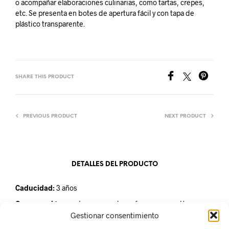
o acompañar elaboraciones culinarias, como tartas, crepes,
etc. Se presenta en botes de apertura fácil y con tapa de
plástico transparente.
SHARE THIS PRODUCT
PREVIOUS PRODUCT
NEXT PRODUCT
DETALLES DEL PRODUCTO
Caducidad:
3 años
Conservación:
mantener en un lugar fresco y seco. Una vez
abierto conservar refrigerado
Gestionar consentimiento