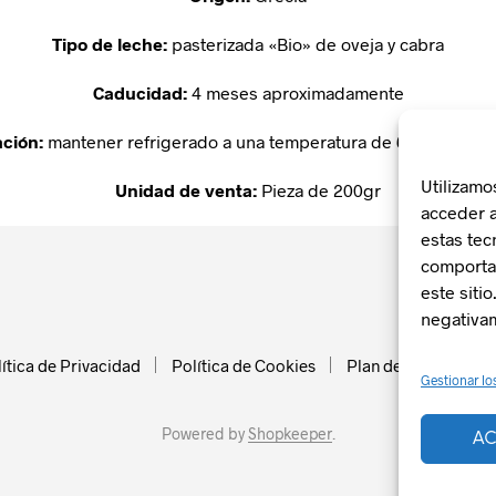
Tipo de leche:
pasterizada «Bio» de oveja y cabra
Caducidad:
4 meses aproximadamente
ción:
mantener refrigerado a una temperatura de 6ºC aproxi
Utilizamo
Unidad de venta:
Pieza de 200gr
acceder a
estas tec
comportam
este siti
negativam
ítica de Privacidad
Política de Cookies
Plan de Recuperació
Gestionar lo
Powered by
Shopkeeper
.
AC