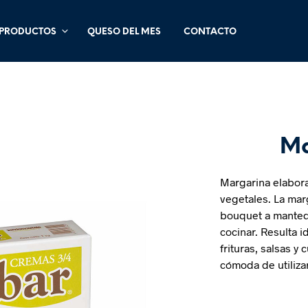
PRODUCTOS
QUESO DEL MES
CONTACTO
Ma
Margarina elabora
vegetales. La marg
bouquet a manteq
cocinar. Resulta i
frituras, salsas y
cómoda de utiliza