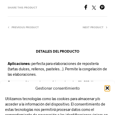
SHARE THIS PRODUCT
PREVIOUS PRODUCT
NEXT PRODUCT
DETALLES DEL PRODUCTO
Aplicaciones:
perfecta para elaboraciones de repostería
(tartas dulces, rellenos, pasteles…). Permite la congelación de
las elaboraciones.
Conservación:
mantener refrigerado entre 2º y6ºC. Una vez
abierto consumir en 4 días como máximo
Gestionar consentimiento
Unidad de venta:
Botella de 2 litros
Utilizamos tecnologías como las cookies para almacenar y/o
acceder a la información del dispositivo. El consentimiento de
estas tecnologías nos permitirá procesar datos como el
comportamiento de navegación o las identificaciones únicas en