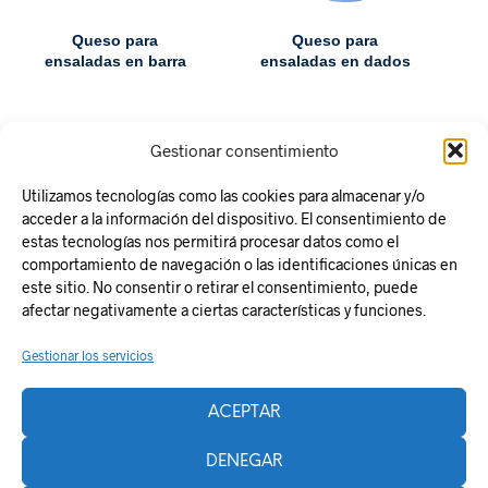
Queso para
Queso para
ensaladas en barra
ensaladas en dados
Gestionar consentimiento
Utilizamos tecnologías como las cookies para almacenar y/o
acceder a la información del dispositivo. El consentimiento de
estas tecnologías nos permitirá procesar datos como el
comportamiento de navegación o las identificaciones únicas en
este sitio. No consentir o retirar el consentimiento, puede
Responsabilidad Social
afectar negativamente a ciertas características y funciones.
Aviso legal
Gestionar los servicios
Política de Privacidad
Política de Cookies
ACEPTAR
Plan de Recuperación, Transformación y Resiliencia
La Zentral
DENEGAR