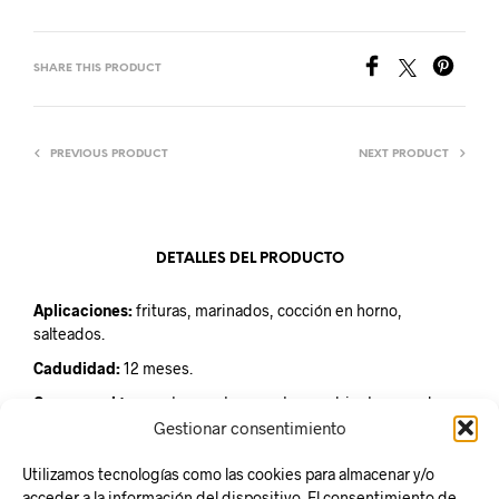
SHARE THIS PRODUCT
PREVIOUS PRODUCT
NEXT PRODUCT
DETALLES DEL PRODUCTO
Aplicaciones:
frituras, marinados, cocción en horno,
salteados.
Cadudidad:
12 meses.
Conservación:
mantener a temperatura ambiente en un lugar
fresco y seco.
Gestionar consentimiento
Unidad de venta:
Bag in Box de 10 litros.
Utilizamos tecnologías como las cookies para almacenar y/o
acceder a la información del dispositivo. El consentimiento de