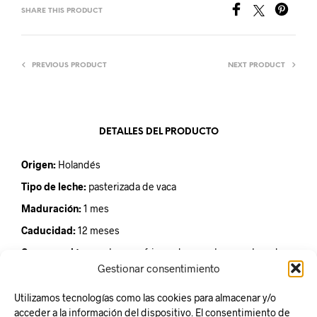
SHARE THIS PRODUCT
PREVIOUS PRODUCT
NEXT PRODUCT
DETALLES DEL PRODUCTO
Origen:
Holandés
Tipo de leche:
pasterizada de vaca
Maduración:
1 mes
Caducidad:
12 meses
Conservación:
mantener refrigerado a una temperatura de
6ºC aproximadamente
Gestionar consentimiento
Unidad de venta:
Pieza de 4,5kg aproximadamente
Utilizamos tecnologías como las cookies para almacenar y/o
acceder a la información del dispositivo. El consentimiento de