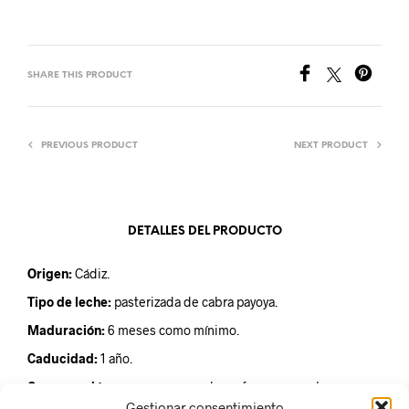
SHARE THIS PRODUCT
PREVIOUS PRODUCT
NEXT PRODUCT
DETALLES DEL PRODUCTO
Origen:
Cádiz.
Tipo de leche:
pasterizada de cabra payoya.
Maduración:
6 meses como mínimo.
Caducidad:
1 año.
Conservación:
conservar en un lugar fresco o mantener
refrigerado a una temperatura aproximada de 8ºC.
Gestionar consentimiento