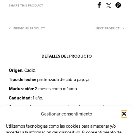
SHARE THIS PRODUCT
PREVIOUS PRODUCT
NEXT PRODUCT
DETALLES DEL PRODUCTO
Origen:
Cádiz.
Tipo de leche:
pasterizada de cabra payoya.
Maduración:
3 meses como mínimo.
Caducidad:
1 año.
Conservación:
conservar en un lugar fresco o mantener
refrigerado a una temperatura aproximada de 8ºC.
Gestionar consentimiento
Utilizamos tecnologías como las cookies para almacenar y/o
acceder a la información del dispositivo. El consentimiento de